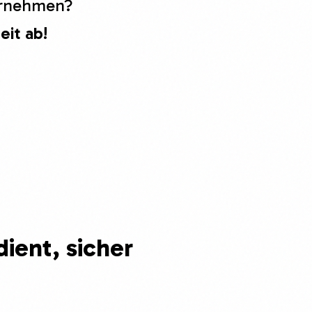
ternehmen?
eit ab!
dient,
sicher