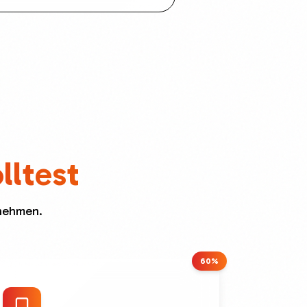
lltest
ernehmen.
60%