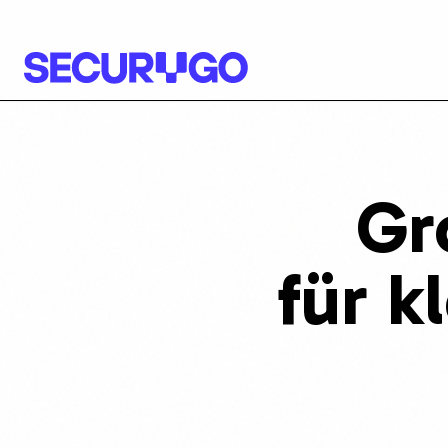
Gr
für
k