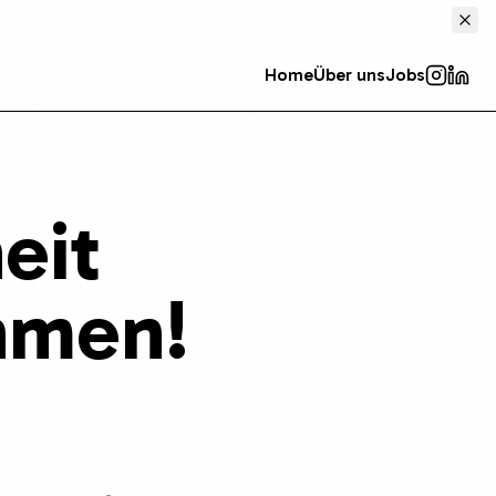
Home
Über uns
Jobs
eit
hmen!