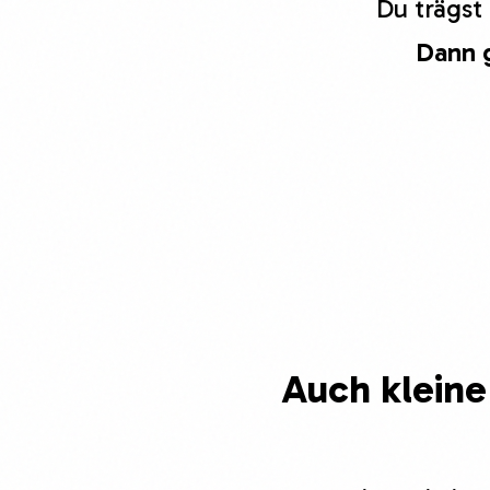
Du trägst
Dann g
Auch
klein